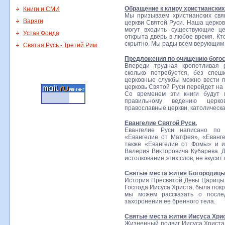
Обращение к клиру христианских
Книги и СМИ
Мы призываем христианских свя
Варяги
церкви Святой Руси. Наша церков
могут входить существующие ц
Устав Фонда
открыта дверь в любое время. Кто
скрытно. Мы рады всем верующим
Святая Русь - Третий Рим
Предложения по очищению бого
Впереди трудная кропотливая р
сколько потребуется, без спеш
церковные службы можно вести п
церковь Святой Руси перейдет на
Со временем эти книги будут 
правильному ведению церко
православные церкви, католическа
Евангелие Святой Руси.
Евангелие Руси написано по 
«Евангелие от Матфея», «Еванге
также «Евангелие от Фомы» и и
Валерия Викторовича Кубарева. Д
истолкование этих слов, не вкусит
Святые места жития Богородиц
История Пресвятой Девы Царицы
Господа Иисуса Христа, была покр
мы можем рассказать о после
захоронения ее бренного тела.
Святые места жития Иисуса Хрис
Жизненный подвиг Иисуса Христа 