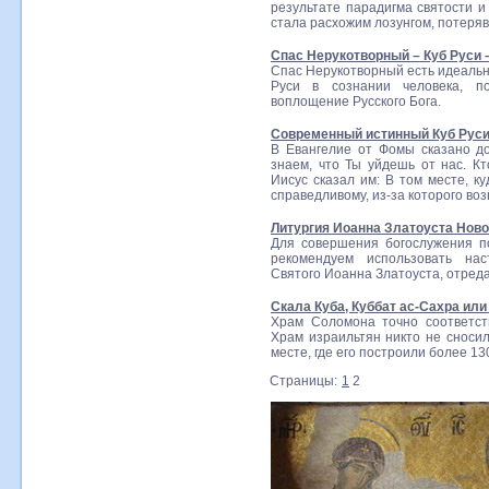
результате парадигма святости и
стала расхожим лозунгом, потеря
Спас Нерукотворный – Куб Руси 
Спас Нерукотворный есть идеальн
Руси в сознании человека, п
воплощение Русского Бога.
Современный истинный Куб Рус
В Евангелие от Фомы сказано до
знаем, что Ты уйдешь от нас. К
Иисус сказал им: В том месте, ку
справедливому, из-за которого воз
Литургия Иоанна Златоуста Ново
Для совершения богослужения п
рекомендуем использовать нас
Святого Иоанна Златоуста, отре
Скала Куба, Куббат ас-Сахра ил
Храм Соломона точно соответст
Храм израильтян никто не сносил
месте, где его построили более 13
Страницы:
1
2