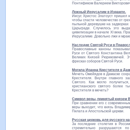
Понтификом Валерием Викторович
Ложный Иерусалим в Израиле.
Иисус Христос Златоуст пришел не
чтобы спасти человечество от грех
пыльной деревушке на задворках 
Царьграде. Случилось это выд
цивилизации в начале XI века. Пр
Иерусалиме. Довольно лжи и мрак
Наследие Святой Руси в Правос
Православные каноны показыва
Руси от Святого Константина Вел
Великих Князей Рюриковичей. 
фресках соборов Святой Руси.
Могила Иоанна Крестителя в Дам
Мечеть Омейядов в Дамаске сохр
Крестителя. Внутри главного з
Святого. Как могло получиться
христианского святого более т
Крестителя в мечеть?
Символ веры, принятый князем В
При сравнении его с современны
веры выходит, что князь Владим
Пилата и Апостольской церкви.
Русская церковь для русского на
За последние столетия в Росси
стремительно разрушаются п