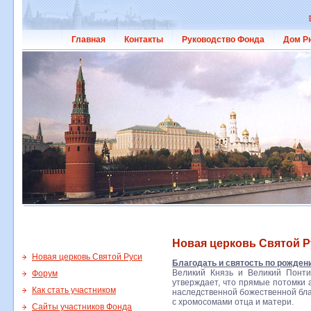
Главная
Контакты
Руководство Фонда
Дом Р
Новая церковь Святой Р
Новая церковь Святой Руси
Благодать и святость по рожден
Великий Князь и Великий Понт
Форум
утверждает, что прямые потомки 
Как стать участником
наследственной божественной бла
с хромосомами отца и матери.
Сайты участников Фонда