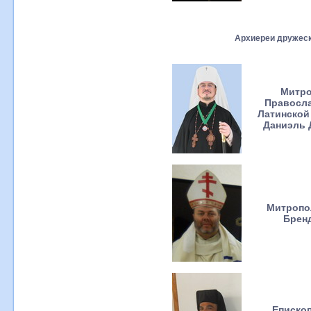
Архиереи дружес
Митро
Правосла
Латинской
Даниэль 
Митропо
Брен
Еписко