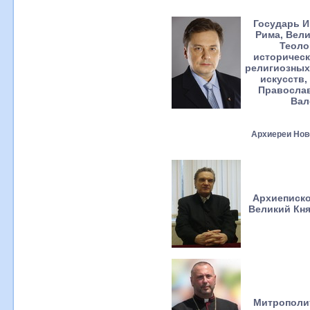
Государь И
Рима, Вел
Теоло
историческ
религиозных
искусств,
Православ
Вал
Архиереи Нов
Архиеписко
Великий Кня
Митрополи