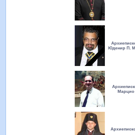
Архиеписко
Юденир П. М
Архиеписк
Марцио 
Архиеписко