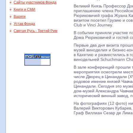
Сайты участников Фонда
Великий Князь Профессор Док
Книги и СМИ
приглашению члена Российск
Рюриковичей графа Жуана Ка
Варяги
визитом посетил Грузию и со
Устав Фонда
Club и Vinci Journey.
Святая Русь - Третий Рим
В событии приняли участие п
Дома Рюриковичей и гостей со
Первые два дня визита прошли
музей виноделия и бизнес-ко
в Кахетию и разместились в 
винодельней Schuchmann Chate
В зале конференций прошли тр
мероприятия осмотрели мест
числе Дворец в Цинандали (XVI
родовое имение князей Чавча
Цинандали. Сегодня это музе
дом-музей Александра Чавчав
исторический винный завод, п
На фотографиях (12 фото) н
Валерий Викторович Кубарев,
Граф Виллиан Сезар де Лима 