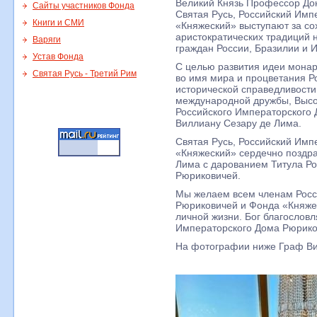
Великий Князь Профессор Док
Сайты участников Фонда
Святая Русь, Российский Им
Книги и СМИ
«Княжеский» выступают за со
аристократических традиций н
Варяги
граждан России, Бразилии и 
Устав Фонда
С целью развития идеи монар
Святая Русь - Третий Рим
во имя мира и процветания Р
исторической справедливости
международной дружбы, Высо
Российского Императорского
Виллиану Сезару де Лима.
Святая Русь, Российский Им
«Княжеский» сердечно поздр
Лима с дарованием Титула Р
Рюриковичей.
Мы желаем всем членам Росс
Рюриковичей и Фонда «Княжес
личной жизни. Бог благословл
Императорского Дома Рюрико
На фотографии ниже Граф Ви