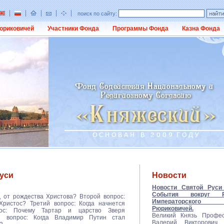
поиск по сайту:
юриковичей
Участники Фонда
Программы Фонда
Казна Фонда
уси
Новости
Новости Святой Руси 
События вокруг Ро
д от рождества Христова? Второй вопрос:
Императорско
Христос? Третий вопрос: Когда начнется
Рюриковичей.
рос: Почему Тартар и царство Зверя
Великий Князь Профес
 вопрос: Когда Владимир Путин стал
Валерий Викторович