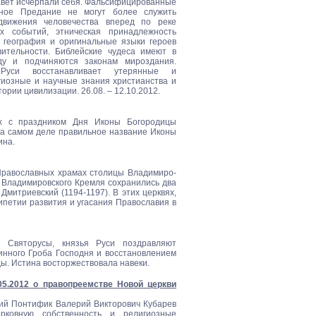
авет исчерпали себя. Фальсифицированные
ое Предание не могут более служить
вижения человечества вперед по реке
их событий, этническая принадлежность
, география и оригинальные языки героев
вительности. Библейские чудеса имеют в
ду и подчиняются законам мироздания.
 Руси восстанавливает утерянные и
иозные и научные знания христианства и
ории цивилизации. 26.08. – 12.10.2012.
х с праздником Дня Иконы Богородицы
На самом деле правильное название Иконы
ина.
Православных храмах столицы Владимиро-
 Владимировского Кремля сохранились два
 Дмитриевский (1194-1197). В этих церквях,
рипетии развития и угасания Православия в
 Святорусы, князья Руси поздравляют
инного Гроба Господня и восстановлением
ы. Истина восторжествовала навеки.
05.2012 о правопреемстве Новой церкви
кий Понтифик Валерий Викторович Кубарев
ковную собственность и религиозные