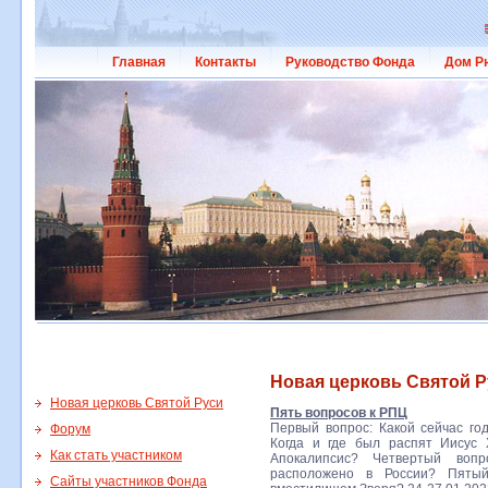
Главная
Контакты
Руководство Фонда
Дом Р
Новая церковь Святой Р
Новая церковь Святой Руси
Пять вопросов к РПЦ
Первый вопрос: Какой сейчас го
Форум
Когда и где был распят Иисус 
Как стать участником
Апокалипсис? Четвертый воп
расположено в России? Пятый
Сайты участников Фонда