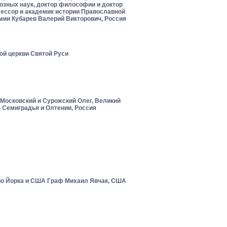
озных наук, доктор философии и доктор
фессор и академик истории Православной
мии Кубарев Валерий Викторович, Россия
ой церкви Святой Руси
Московский и Сурожский Олег, Великий
 Семиградья и Олтении, Россия
ю Йорка и США Граф Михаил Явчак, США