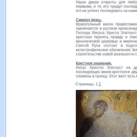
Наши двери открыты для любог
первыми, и те, кто придут после
кто не успеет последовать за нами
Символ веры.
Краеугольный канон православ
заключается в русском происхо
Господа Иисуса Христа Златоуст
христиан принять правду и очи
канонической церковью и миряна
Святой Руси состоит в подго
катастрофическое обновление Зем
строительстве новой реальности 
Крестное знамение.
Иисус Христос Златоуст на д
последующих веков крестился дв
сложены в троицу. Этот жест есть
Страницы:
1
2