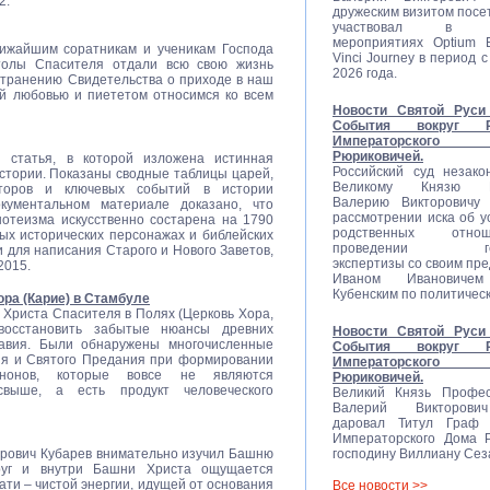
2.
дружеским визитом посе
участвовал в со
мероприятиях Optium E
ижайшим соратникам и ученикам Господа
Vinci Journey в период с
столы Спасителя отдали всю свою жизнь
2026 года.
странению Свидетельства о приходе в наш
й любовью и пиететом относимся ко всем
Новости Святой Руси 
События вокруг Ро
Императорско
Рюриковичей.
 статья, в которой изложена истинная
Российский суд незако
стории. Показаны сводные таблицы царей,
Великому Князю П
аторов и ключевых событий в истории
Валерию Викторовичу 
кументальном материале доказано, что
рассмотрении иска об у
нотеизма искусственно состарена на 1790
родственных отн
ых исторических персонажах и библейских
проведении гене
 для написания Старого и Нового Заветов,
экспертизы со своим пр
2015.
Иваном Ивановиче
Кубенским по политичес
ра (Карие) в Стамбуле
Христа Спасителя в Полях (Церковь Хора,
восстановить забытые нюансы древних
Новости Святой Руси 
лавия. Были обнаружены многочисленные
События вокруг Ро
ия и Святого Предания при формировании
Императорско
анонов, которые вовсе не являются
Рюриковичей.
свыше, а есть продукт человеческого
Великий Князь Профес
Валерий Викторови
даровал Титул Граф Р
Императорского Дома 
рович Кубарев внимательно изучил Башню
господину Виллиану Сез
руг и внутри Башни Христа ощущается
ти – чистой энергии, идущей от основания
Все новости >>