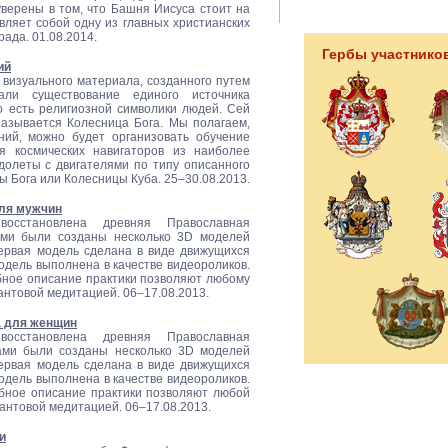
верены в том, что Башня Иисуса стоит на
ляет собой одну из главных христианских
ада. 01.08.2014.
Гербы участнико
ий
 визуального материала, созданного путем
ли существование единого источника
о есть религиозной символики людей. Сей
называется Колесница Бога. Мы полагаем,
ний, можно будет организовать обучение
я космических навигаторов из наиболее
долеты с двигателями по типу описанного
ы Бога или Колесницы Куба. 25–30.08.2013.
ля мужчин
осстановлена древняя Православная
ами были созданы несколько 3D моделей
ервая модель сделана в виде движущихся
одель выполнена в качестве видеороликов.
бное описание практики позволяют любому
антовой медитацией. 06–17.08.2013.
а для женщин
осстановлена древняя Православная
ами были созданы несколько 3D моделей
ервая модель сделана в виде движущихся
одель выполнена в качестве видеороликов.
бное описание практики позволяют любой
нтовой медитацией. 06–17.08.2013.
и