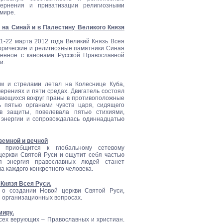
ернения и приватизации религиозными
 мире.
 на Синай и в Палестину Великого Князя
1-22 марта 2012 года Великий Князь Всея
торические и религиозные памятники Синая
енное с канонами Русской Православной
и.
ом и стрелами летал на Колеснице Куба,
ерениях и пяти средах. Двигатель состоял
щающихся вокруг праны в противоположные
ь пятью органами чувств царя, сидящего
в защиты, повелевала пятью стихиями,
энергии и сопровождалась одиннадцатью
земной и вечной
 приобщится к глобальному сетевому
церкви Святой Руси и ощутит себя частью
я энергия православных людей станет
а каждого конкретного человека.
 Князя Всея Руси.
 о создании Новой церкви Святой Руси,
 организационных вопросах.
миру.
сех верующих – Православных и христиан.