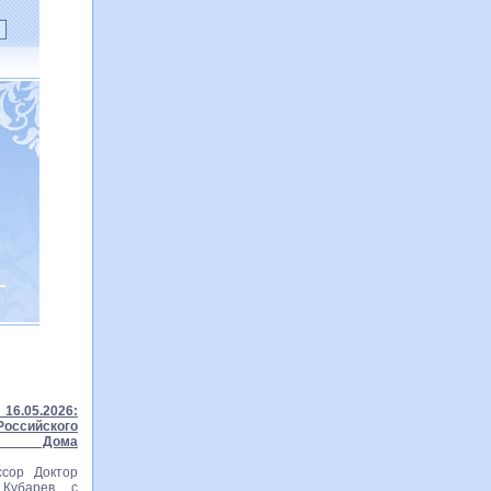
16.05.2026:
ссийского
го Дома
сор Доктор
 Кубарев с