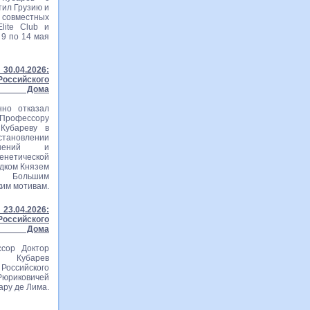
тил Грузию и
вместных
lite Club и
 9 по 14 мая
30.04.2026:
ссийского
го Дома
нно отказал
рофессору
Кубареву в
становлении
ошений и
тической
едком Князем
м Большим
ким мотивам.
23.04.2026:
ссийского
го Дома
сор Доктор
ч Кубарев
оссийского
Рюриковичей
ару де Лима.