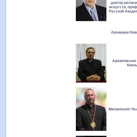
доктор религи
искусств, про
Русской Акаде
Архиереи Нов
Архиепископ 
Князь
Митрополит Нь