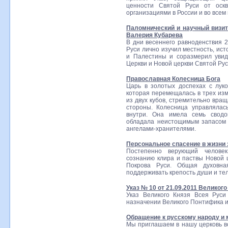
ценности Святой Руси от оскв
организациями в России и во всем
Паломнический и научный визит
Валерия Кубарева
В дни весеннего равноденствия 2
Руси лично изучил местность, ис
и Палестины и соразмерил увид
Церкви и Новой церкви Святой Рус
Православная Колесница Бога
Царь в золотых доспехах с лук
которая перемещалась в трех изм
из двух кубов, стремительно вра
стороны. Колесница управлялас
внутри. Она имела семь сводо
обладала неистощимым запасом 
ангелами-хранителями.
Персональное спасение в жизни 
Постепенно верующий человек
сознанию клира и паствы Новой 
Покрова Руси. Общая духовна
поддерживать крепость души и тел
Указ № 10 от 21.09.2011 Великого
Указ Великого Князя Всея Руси
назначении Великого Понтифика и
Обращение к русскому народу и 
Мы приглашаем в нашу церковь в