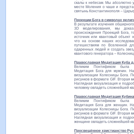
скалы к небесам. Мы абсолютно у
месте Моления о чаше и представ
святынь Константинополя – Царьгр
Проекции Бога в символах религ
В результате изучения обширного
3D моделирования, мы доказа
происхождения Проекций Бога, т
источник или квантовый объект 
что на основе наших исследова
путешествиям по Вселенной дл
одаренных людей и создать звез
квантового генератора – Колесниц
Православная Медитация Куба д
Великим Понтификом была в
Медитация Бога для мужчин. Н
визуализации Колесницы Бога. П
рисунков в формате GIF. Вторая м
Наглядная визуализация и подро
человеку овладеть сложнейшей кв
Православная Медитация Кубин
Великим Понтификом была в
Медитация Бога для женщин. Н
визуализации Колесницы Бога. П
рисунков в формате GIF. Вторая м
Наглядная визуализация и подро
женщине овладеть сложнейшей ква
Просвещённое христианство Рус