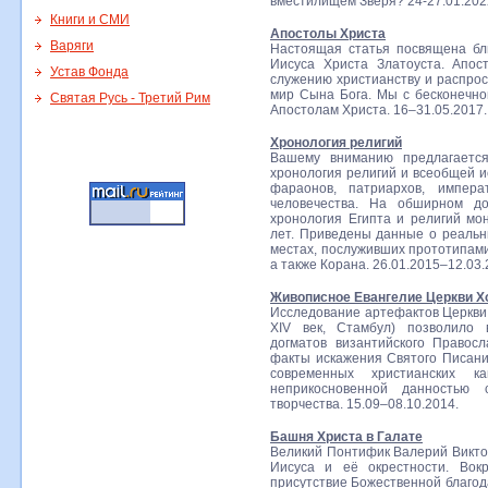
вместилищем Зверя? 24-27.01.202
Книги и СМИ
Апостолы Христа
Варяги
Настоящая статья посвящена бл
Иисуса Христа Златоуста. Апо
Устав Фонда
служению христианству и распро
мир Сына Бога. Мы с бесконечно
Святая Русь - Третий Рим
Апостолам Христа. 16–31.05.2017.
Хронология религий
Вашему вниманию предлагается
хронология религий и всеобщей и
фараонов, патриархов, импер
человечества. На обширном до
хронология Египта и религий мо
лет. Приведены данные о реальн
местах, послуживших прототипами
а также Корана. 26.01.2015–12.03.
Живописное Евангелие Церкви Хо
Исследование артефактов Церкви 
XIV век, Стамбул) позволило 
догматов византийского Правос
факты искажения Святого Писан
современных христианских к
неприкосновенной данностью 
творчества. 15.09–08.10.2014.
Башня Христа в Галате
Великий Понтифик Валерий Викто
Иисуса и её окрестности. Вок
присутствие Божественной благода