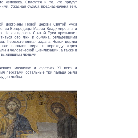
о человека. Спасутся и те, кто придут
дними. Ужасная судьба предназначена тем,
.
ной доктрины Новой церкви Святой Руси
ждении Богородицы Марии Владимировны и
а. Новая церковь Святой Руси призывает
ститься ото лжи и обмана, овладевшими
ми. Первостепенная задача Новой церкви
товке народов мира к переходу через
ли и человеческой цивилизации, а также в
с выжившими людьми.
ревних мозаиках и фресках XI века и
умя перстами, остальные три пальца были
 мудра любви.