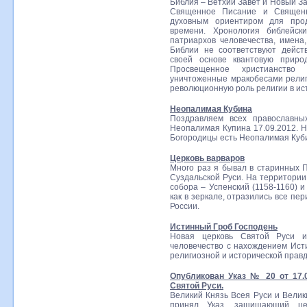
Библия – Ветхий Завет и Новый З
Священное Писание и Священн
духовным ориентиром для прод
времени. Хронология библейск
патриархов человечества, имена
Библии не соответствуют дейст
своей основе квантовую приро
Просвещенное христианство
уничтоженные мракобесами религ
революционную роль религии в ист
Неопалимая Кубина
Поздравляем всех православны
Неопалимая Купина 17.09.2012. 
Богородицы есть Неопалимая Куб
Церковь варваров
Много раз я бывал в старинных 
Суздальской Руси. На территории
собора – Успенский (1158-1160) и
как в зеркале, отразились все пе
России.
Истинный Гроб Господень
Новая церковь Святой Руси и
человечество с нахождением Ист
религиозной и исторической правд
Опубликован Указ № 20 от 17.
Святой Руси.
Великий Князь Всея Руси и Вели
принял Указ, защищающий цер