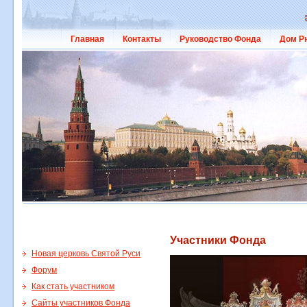
Главная
Контакты
Руководство Фонда
Дом Р
Участники Фонда
Новая церковь Святой Руси
Форум
Как стать участником
Сайты участников Фонда