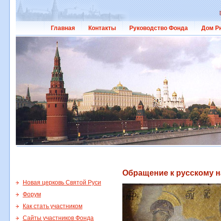
Главная
Контакты
Руководство Фонда
Дом Р
Обращение к русскому н
Новая церковь Святой Руси
Форум
Как стать участником
Сайты участников Фонда