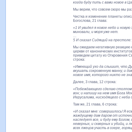
когда буду пить с вами новое в 
Мы верим, что совсем скоро мы р
Чистка и изменение планеты опис
Богослова, 21 глава:
«1 И увидел я новое небо и новую
миновали, и моря уже нет.
…
5 И сказал Сидящий на престоле: 
Мы ожидаем негативную реакцию 
церкви от канонических институто
приведем цитату из Откровения Св
строка:
«Имеющий ухо да слышит, что Ду
вкушать сокровенную манну, и да
новое имя, которого никто не зн
Далее, 3 глава, 12 строка:
«Побеждающего сделаю столпом в
вон; и напишу на нем имя Бога Мо
Иерусалима, нисходящего с неба 
Там же, 21 глава, 6 строка:
«И сказал мне: совершилось! Я ес
жаждущему дам даром от источн
наследует все, и буду ему Богом,
неверных, и скверных и убийц, и 
всех лжецов участь в озере, горя