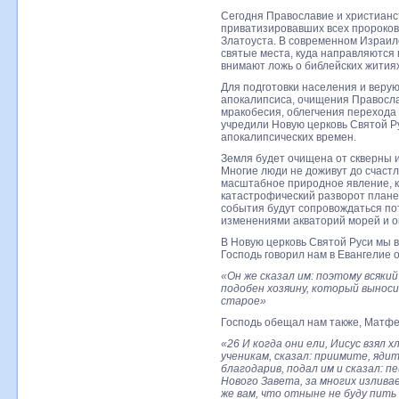
Сегодня Православие и христианс
приватизировавших всех пророков
Златоуста. В современном Израил
святые места, куда направляются
внимают ложь о библейских житиях
Для подготовки населения и веру
апокалипсиса, очищения Правосла
мракобесия, облегчения перехода 
учредили Новую церковь Святой Ру
апокалипсических времен.
Земля будет очищена от скверны и
Многие люди не доживут до счаст
масштабное природное явление, к
катастрофический разворот плане
события будут сопровождаться по
изменениями акваторий морей и о
В Новую церковь Святой Руси мы 
Господь говорил нам в Евангелие о
«Он же сказал им: поэтому всяки
подобен хозяину, который выноси
старое»
Господь обещал нам также, Матфей
«26 И когда они ели, Иисус взял х
ученикам, сказал: приимите, ядите
благодарив, подал им и сказал: пе
Нового Завета, за многих излива
же вам, что отныне не буду пить