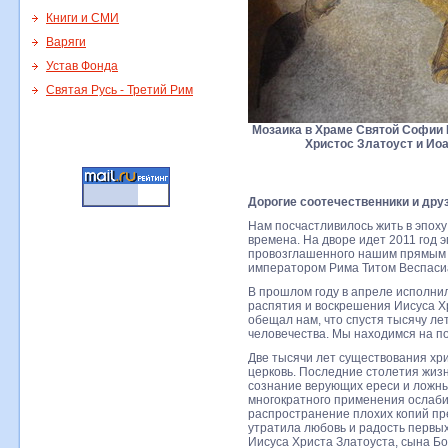
Книги и СМИ
Варяги
Устав Фонда
Святая Русь - Третий Рим
Мозаика в Храме Святой Софии
Христос Златоуст и Иоа
Дорогие соотечественники и друз
Нам посчастливилось жить в эпох
времена. На дворе идет 2011 год э
провозглашенного нашим прямым п
императором Рима Титом Веспаси
В прошлом году в апреле исполнил
распятия и воскрешения Иисуса Хр
обещал нам, что спустя тысячу л
человечества. Мы находимся на по
Две тысячи лет существования хр
церковь. Последние столетия жиз
сознание верующих ереси и ложны
многократного применения ослаби
распространение плохих копий пр
утратила любовь и радость первы
Иисуса Христа Златоуста, сына 