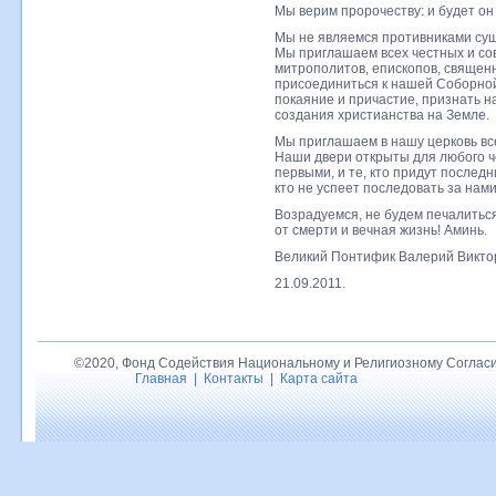
Мы верим пророчеству: и будет он
Мы не являемся противниками сущ
Мы приглашаем всех честных и со
митрополитов, епископов, священн
присоединиться к нашей Соборной
покаяние и причастие, признать 
создания христианства на Земле.
Мы приглашаем в нашу церковь вс
Наши двери открыты для любого че
первыми, и те, кто придут послед
кто не успеет последовать за нами
Возрадуемся, не будем печалиться
от смерти и вечная жизнь! Аминь.
Великий Понтифик Валерий Викто
21.09.2011.
©2020, Фонд Содействия Национальному и Религиозному Согласи
Главная
|
Контакты
|
Карта сайта