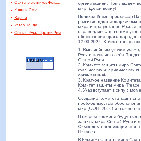
Сайты участников Фонда
организацией. Приглашаем вс
мир! Долой войну!
Книги и СМИ
Великий Князь профессор Вал
Варяги
развития идеи монархической
Устав Фонда
мира и процветания России, 
справедливости, во имя укр
Святая Русь - Третий Рим
обеспечения права народов н
12.03.2022. В Указе говорится
1. Высочайшим указом учреж
Руси и назначаю себя Предс
Святой Руси.
2. Комитет защиты мира Свят
физических и юридических л
организацией.
3. Краткое название Комитет
Комитет защиты мира (Peace P
4. Указ вступает в силу с мом
Создание Комитета защиты ми
необходимостью обеспечения
мир (ООН, 2016) и базового п
В скором времени будут сфо
защиты мира Святой Руси и д
Символом организации стане
Пикассо.
В Комитет защиты мира Свято