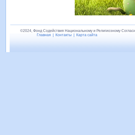
©2024, Фонд Содействия Национальному и Религиозному Согласи
Главная
|
Контакты
|
Карта сайта