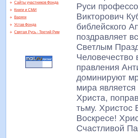
Сайты участников Фонда
Руси професс
Книги и СМИ
Викторович Ку
Варяги
библейского А
Устав Фонда
Святая Русь - Третий Рим
поздравляет вс
Светлым Празд
Человечество в
правления Анти
доминируют мр
мира является
Христа, попра
тьму. Христос 
Воскресе! Хри
Счастливой Па