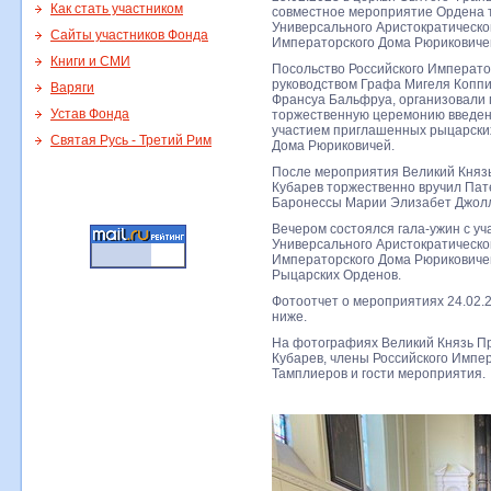
Как стать участником
совместное мероприятие Ордена т
Универсального Аристократическо
Сайты участников Фонда
Императорского Дома Рюриковиче
Книги и СМИ
Посольство Российского Императо
руководством Графа Мигеля Копп
Варяги
Франсуа Бальфруа, организовали 
Устав Фонда
торжественную церемонию введен
участием приглашенных рыцарских
Святая Русь - Третий Рим
Дома Рюриковичей.
После мероприятия Великий Княз
Кубарев торжественно вручил Пат
Баронессы Марии Элизабет Джол
Вечером состоялся гала-ужин с у
Универсального Аристократическо
Императорского Дома Рюриковичей
Рыцарских Орденов.
Фотоотчет о мероприятиях 24.02.
ниже.
На фотографиях Великий Князь П
Кубарев, члены Российского Импе
Тамплиеров и гости мероприятия.