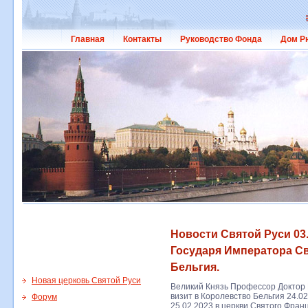
Главная
Контакты
Руководство Фонда
Дом Р
Новости Святой Руси 03.
Государя Императора Св
Бельгия.
Новая церковь Святой Руси
Великий Князь Профессор Доктор
визит в Королевство Бельгия 24.02
Форум
25.02.2023 в церкви Святого Фра