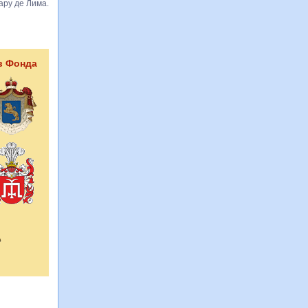
ару де Лима.
в Фонда