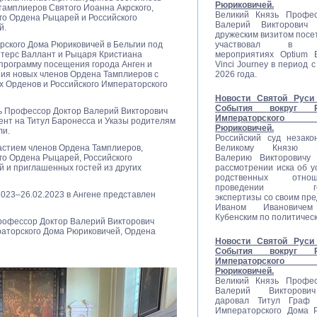
Рюриковичей.
амплиеров Святого Иоанна Акрского,
Великий Князь Профес
го Ордена Рыцарей и Российского
Валерий Викторович
й.
дружеским визитом посе
рского Дома Рюриковичей в Бельгии под
участвовал в со
итерс Валлант и Рыцаря Кристиана
мероприятиях Optium E
программу посещения города Анген и
Vinci Journey в период с
ия новых членов Ордена Тамплиеров с
2026 года.
 Орденов и Российского Императорского
Новости Святой Руси 
События вокруг Ро
ь Профессор Доктор Валерий Викторович
Императорско
ент на Титул Баронесса и Указы родителям
Рюриковичей.
ли.
Российский суд незако
частием членов Ордена Тамплиеров,
Великому Князю П
го Ордена Рыцарей, Российского
Валерию Викторовичу 
 и приглашенных гостей из других
рассмотрении иска об у
родственных отн
проведении гене
2023–26.02.2023 в Ангене представлен
экспертизы со своим пр
Иваном Ивановиче
Кубенским по политичес
рофессор Доктор Валерий Викторович
раторского Дома Рюриковичей, Ордена
Новости Святой Руси 
События вокруг Ро
Императорско
Рюриковичей.
Великий Князь Профес
Валерий Викторови
даровал Титул Граф Р
Императорского Дома 