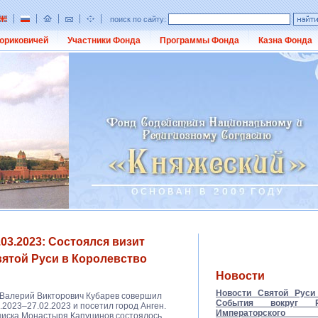
поиск по сайту:
юриковичей
Участники Фонда
Программы Фонда
Казна Фонда
03.2023: Состоялся визит
ятой Руси в Королевство
Новости
Новости Святой Руси 
 Валерий Викторович Кубарев совершил
События вокруг Ро
.2023–27.02.2023 и посетил город Анген.
Императорско
нциска Монастыря Капуцинов состоялось