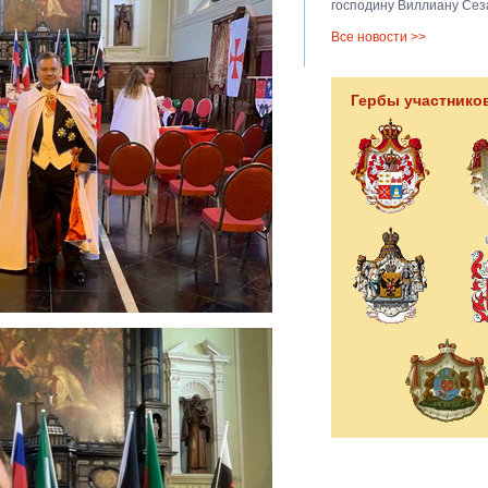
господину Виллиану Сез
Все новости >>
Гербы участнико