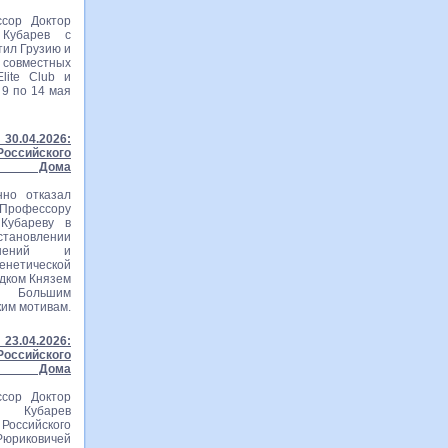
сор Доктор
 Кубарев с
тил Грузию и
вместных
lite Club и
 9 по 14 мая
30.04.2026:
ссийского
го Дома
нно отказал
рофессору
Кубареву в
становлении
ошений и
тической
едком Князем
м Большим
ким мотивам.
23.04.2026:
ссийского
го Дома
сор Доктор
ч Кубарев
оссийского
Рюриковичей