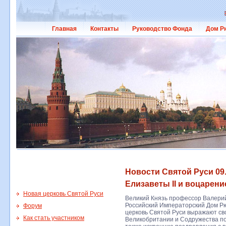
Главная
Контакты
Руководство Фонда
Дом Р
Новости Святой Руси 09
Елизаветы II и воцарение
Новая церковь Святой Руси
Великий Князь профессор Валерий
Российский Императорский Дом Р
Форум
церковь Святой Руси выражают с
Как стать участником
Великобритании и Содружества по