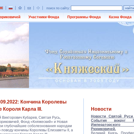
поиск по сайту:
юриковичей
Участники Фонда
Программы Фонда
Казна Фонда
.09.2022: Кончина Королевы
 Короля Карла III.
Новости
Новости Святой Руси 
 Викторович Кубарев, Святая Русь,
События вокруг Ро
юриковичей, Фонд «Княжеский» и Новая
Императорско
вои глубочайшие соболезнования народам
Рюриковичей.
 поводу кончины Королевы Елизаветы II, а
Великий Князь Профес