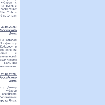
 Кубарев с
тил Грузию и
вместных
lite Club и
 9 по 14 мая
30.04.2026:
ссийского
го Дома
нно отказал
рофессору
Кубареву в
становлении
ошений и
тической
едком Князем
м Большим
ким мотивам.
23.04.2026:
ссийского
го Дома
сор Доктор
ч Кубарев
оссийского
Рюриковичей
ару де Лима.