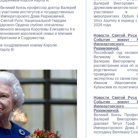
оцарением Короля Карла III.
Валерий Викторович
 Великий Князь профессор доктор Валерий
дружеским визитом посе
и участники институтов и государственных
участвовал в со
о Императорского Дома Рюриковичей,
мероприятиях Optium E
 Святой Руси, Национальной Гвардии
Vinci Journey в период с
царского Ордена глубоко опечалены
2026 года.
твенного монарха Королевы Елизаветы II и
езнования королевской семье и близким
Новости Святой Руси 
обритании и Содружества.
События вокруг Ро
Императорско
ие поздравления новому Королю
Рюриковичей.
рлу III.
Российский суд незако
Великому Князю П
Валерию Викторовичу 
рассмотрении иска об у
родственных отн
проведении гене
экспертизы со своим пр
Иваном Ивановиче
Кубенским по политичес
Новости Святой Руси 
События вокруг Ро
Императорско
Рюриковичей.
Великий Князь Профес
Валерий Викторови
даровал Титул Граф Р
Императорского Дома 
господину Виллиану Сез