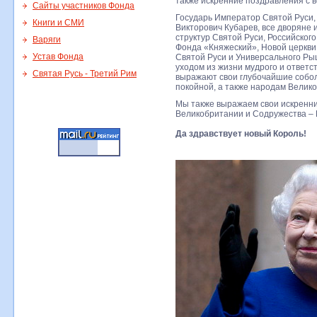
также искренние поздравления с в
Сайты участников Фонда
Государь Император Святой Руси,
Книги и СМИ
Викторович Кубарев, все дворяне 
структур Святой Руси, Российског
Варяги
Фонда «Княжеский», Новой церкви
Устав Фонда
Святой Руси и Универсального Ры
уходом из жизни мудрого и ответс
Святая Русь - Третий Рим
выражают свои глубочайшие собол
покойной, а также народам Велик
Мы также выражаем свои искренн
Великобритании и Содружества – Ка
Да здравствует новый Король!