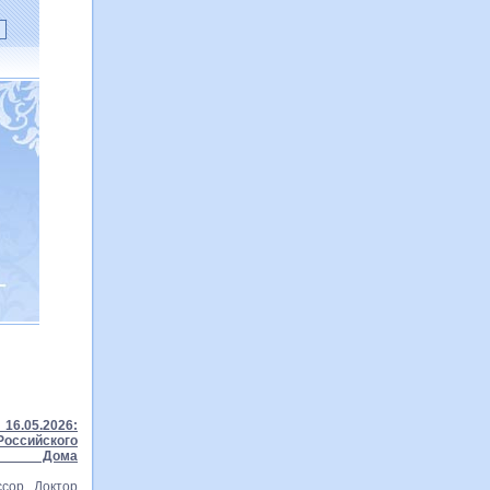
16.05.2026:
ссийского
го Дома
сор Доктор