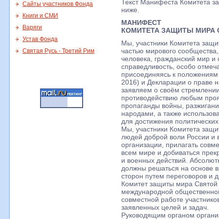
Текст Манифеста Комитета з
Сайты участников Фонда
ниже.
Книги и СМИ
МАНИФЕСТ
Варяги
КОМИТЕТА ЗАЩИТЫ МИРА 
Устав Фонда
Мы, участники Комитета защи
частью мирового сообщества,
Святая Русь - Третий Рим
человека, гражданский мир и 
справедливость, особо отмеч
присоединяясь к положениям
2016) и Декларации о праве 
заявляем о своём стремлении
противодействию любым проя
пропаганды войны, разжигани
народами, а также использов
для достижения политических
Мы, участники Комитета защи
людей доброй воли России и 
организации, прилагать совм
всем мире и добиваться пре
и военных действий. Абсолю
должны решаться на основе в
сторон путем переговоров и 
Комитет защиты мира Святой
международной общественной
совместной работе участнико
заявленных целей и задач.
Руководящим органом органи