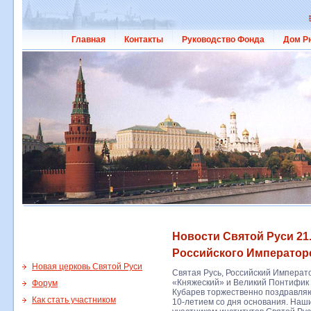
Главная
Контакты
Руководство Фонда
Дом Р
Новости Святой Руси 21.
Российского Император
Новая церковь Святой Руси
Святая Русь, Российский Императ
«Княжеский» и Великий Понтифик 
Форум
Кубарев торжественно поздравляю
Как стать участником
10-летием со дня основания. Наш