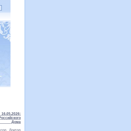
16.05.2026:
ссийского
го Дома
сор Доктор