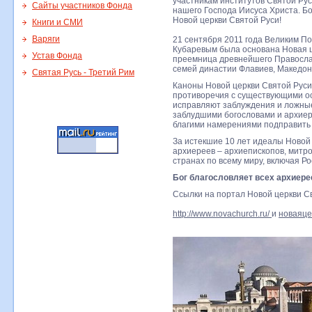
участникам институтов Святой Рус
Сайты участников Фонда
нашего Господа Иисуса Христа. Бо
Новой церкви Святой Руси!
Книги и СМИ
Варяги
21 сентября 2011 года Великим 
Кубаревым была основана Новая ц
Устав Фонда
преемница древнейшего Правосла
семей династии Флавиев, Македон
Святая Русь - Третий Рим
Каноны Новой церкви Святой Руси
противоречия с существующими о
исправляют заблуждения и ложны
заблудшими богословами и архиер
благими намерениями подправить 
За истекшие 10 лет идеалы Новой
архиереев – архиепископов, митро
странах по всему миру, включая Ро
Бог благословляет всех архиерее
Ссылки на портал Новой церкви С
http://www.novachurch.ru/
и
новаяце