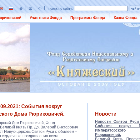
поиск по сайту:
юриковичей
Участники Фонда
Программы Фонда
Казна Фонда
09.2021: События вокруг
ского Дома Рюриковичей.
Новости
Новости Святой Руси 
орский Дом Рюриковичей, Фонд
События вокруг Ро
Великий Князь Пр. Др. Валерий Викторович
Императорско
т Новую церковь Святой Руси с юбилеем –
Рюриковичей.
и сердечные поздравления всем
Великий Князь Профес