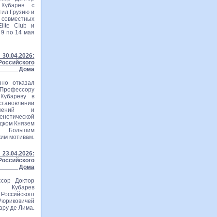
 Кубарев с
тил Грузию и
вместных
lite Club и
 9 по 14 мая
30.04.2026:
ссийского
го Дома
нно отказал
рофессору
Кубареву в
становлении
ошений и
тической
едком Князем
м Большим
ким мотивам.
23.04.2026:
ссийского
го Дома
сор Доктор
ч Кубарев
оссийского
Рюриковичей
ару де Лима.