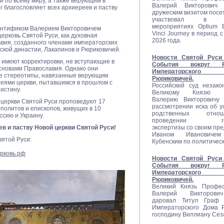
и по всему миру, а также верующим в
Валерий Викторович
г благословляет всех архиереев и паству
дружеским визитом посе
участвовал в со
мероприятиях Optium E
Понтификом Валерием Викторовичем
Vinci Journey в период с
ерковь Святой Руси, как духовная
2026 года.
вия, созданного членами императорских
ской династии, Лакапинов и Рюриковичей.
Новости Святой Руси 
 имеют корректировки, не вступающие в
События вокруг Ро
сновами Православия. Однако они
Императорско
е стереотипы, навязанные верующим
Рюриковичей.
еями церкви, пытавшимся в прошлом с
Российский суд незако
истину.
Великому Князю П
Валерию Викторовичу 
 церкви Святой Руси проповедуют 17
рассмотрении иска об у
политов и епископов, живущих в 10
родственных отн
ссию и Украину.
проведении гене
в и паству Новой церкви Святой Руси!
экспертизы со своим пр
Иваном Ивановиче
вятой Руси:
Кубенским по политичес
рковь.рф
Новости Святой Руси 
События вокруг Ро
Императорско
Рюриковичей.
Великий Князь Профес
Валерий Викторови
даровал Титул Граф Р
Императорского Дома 
господину Виллиану Сез