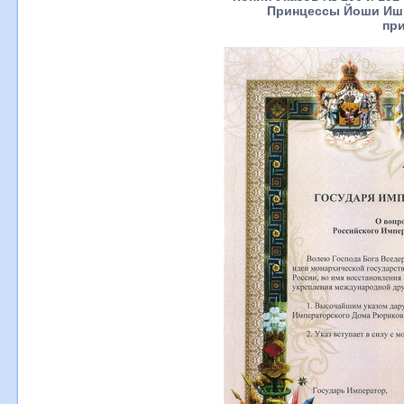
Принцессы Йоши Иши
пр