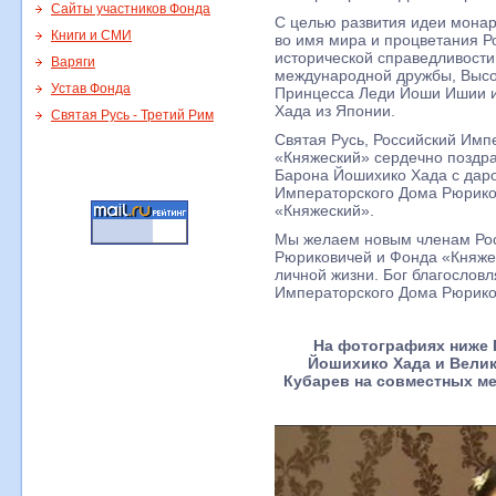
Сайты участников Фонда
С целью развития идеи монар
Книги и СМИ
во имя мира и процветания Р
исторической справедливости
Варяги
международной дружбы, Высо
Устав Фонда
Принцесса Леди Йоши Ишии и
Хада из Японии.
Святая Русь - Третий Рим
Святая Русь, Российский Им
«Княжеский» сердечно поздр
Барона Йошихико Хада с даро
Императорского Дома Рюрико
«Княжеский».
Мы желаем новым членам Рос
Рюриковичей и Фонда «Княжес
личной жизни. Бог благословл
Императорского Дома Рюрико
На фотографиях ниже
Йошихико Хада и Вели
Кубарев на совместных м