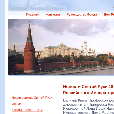
Главная
Контакты
Руководство Фонда
Дом Р
Новости Святой Руси 18.
Российского Император
Новая церковь Святой Руси
Великий Князь Профессор До
Форум
даровал Титул Принцесса Рос
Рюриковичей Леди Йоши Ишии
Как стать участником
Императорского Дома Рюрико