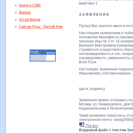
квартира 1.
Книги и СМИ
Варяги
З А Я В Л Е Н И Е
Устав Фонда
Прошу Вас принять меня в сосл
Святая Русь - Третий Рим
Настоящим заявлением я публи
положения Манифеста призвани
признаю Указ № 3 от 16 ноября
Валерия Викторовича Кубарева
стремиться осуществлять благ
несправедливость и зло, опира
справедливость, умеренность, 
Всея Руси.
Настоящее Заявление подписа
Ивановичем, собственноручно.
(дата, подпись)
Заявление можно отправить по 
Москва, ул. Неверовского, дом 
Национальному и Религиозному
Также возможно переслать отс
электронной почты: varyg2008@
754.doc
Вордовый файл с текстом За