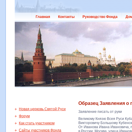
Главная
Контакты
Руководство Фонда
Дом
Образец Заявления о 
Новая церковь Святой Руси
Заявление писать от руки
Форум
Великому Князю Всея Руси Куб
Викторовичу Большому Кубенс
Как стать участником
От Иванова Ивана Ивановича,
Сайты участников Фонда
в России, Москва, улица Иванова