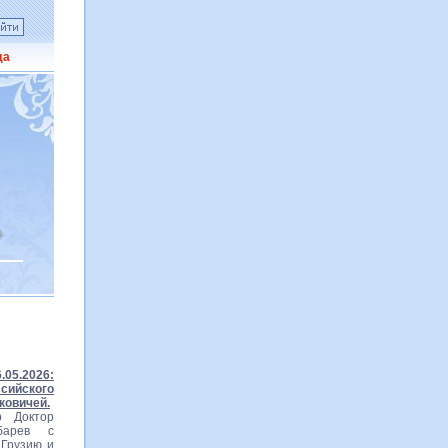
да
05.2026:
ийского
ковичей.
р Доктор
барев с
 Грузию и