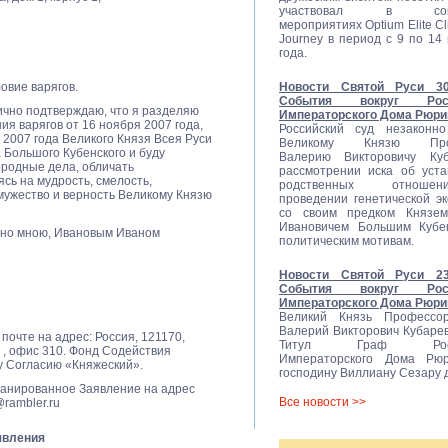
участвовал в совм
мероприятиях Optium Elite Cl
Journey в период с 9 по 14
года.
овие варягов.
Новости Святой Руси 30.
События вокруг Росс
чно подтверждаю, что я разделяю
Императорского Дома Рюри
я варягов от 16 ноября 2007 года,
Российский суд незаконно
 2007 года Великого Князя Всея Руси
Великому Князю Про
 Большого Кубенского и буду
Валерию Викторовичу Ку
ородные дела, обличать
рассмотрении иска об уста
ясь на мудрость, смелость,
родственных отнош
мужество и верность Великому Князю
проведении генетической э
со своим предком Князе
Ивановичем Большим Кубе
но мною, Ивановым Иваном
политическим мотивам.
Новости Святой Руси 23.
События вокруг Росс
Императорского Дома Рюри
Великий Князь Профессо
Валерий Викторович Кубаре
почте на адрес: Россия, 121170,
Титул Граф Росси
9 , офис 310. Фонд Содействия
Императорского Дома Рюр
 Согласию «Княжеский».
господину Виллиану Сезару 
канированное Заявление на адрес
Все новости >>
rambler.ru
явления