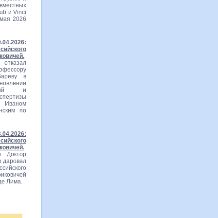
естных
ub и Vinci
 мая 2026
04.2026:
ийского
ковичей.
 отказал
фессору
бареву в
новлении
ений и
кспертизы
м Иваном
нским по
04.2026:
ийского
ковичей.
р Доктор
в даровал
йского
иковичей
де Лима.