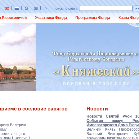
поиск по сайту:
 Рюриковичей
Участники Фонда
Программы Фонда
Казна Фон
приеме в сословие варягов
Новости
Новости Святой Руси 16.
События вокруг Росс
ареву Валерию
Императорского Дома Рюри
кому
Великий Князь Профессо
 проживающего
Валерий Викторович Ку
, дом 1, корпус 1,
дружеским визитом посетил