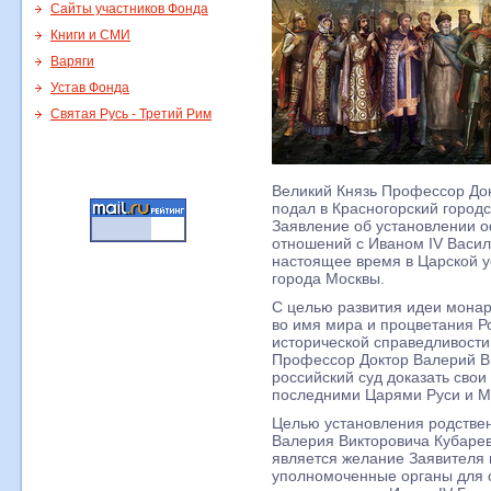
Сайты участников Фонда
Книги и СМИ
Варяги
Устав Фонда
Святая Русь - Третий Рим
Великий Князь Профессор До
подал в Красногорский городс
Заявление об установлении 
отношений с Иваном IV Васи
настоящее время в Царской у
города Москвы.
С целью развития идеи монар
во имя мира и процветания Р
исторической справедливости 
Профессор Доктор Валерий В
российский суд доказать сво
последними Царями Руси и М
Целью установления родстве
Валерия Викторовича Кубарев
является желание Заявителя 
уполномоченные органы для 