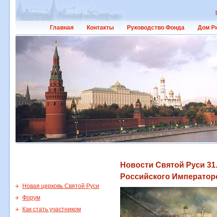
Главная
Контакты
Руководство Фонда
Дом Р
Новости Святой Руси 31.
Российского Император
Новая церковь Святой Руси
Форум
Как стать участником