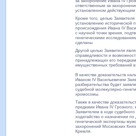
за захоронение Ивана IV Гроз
ответственным за захоронени
установленном действующем 
Кроме того, целью Заявителя
установлению исторической п
происхождения Ивана IV Васи
с научной точки зрения, под
генетическими исследованиям
сделаны.
Другой целью Заявителя явля
справедливости и возможност
принадлежащих его передкам,
имущественных требований в 
В качестве доказательств на
Иваном IV Васильевичем Заяв
разбирательства будет заявле
судебной молекулярно-генети
хромосомы.
Также в качестве доказатель
предками Ивана IV Грозного, 
Заявителем в ходе судебного
ходатайство о назначении по
генетической экспертизы муж
захоронений Московских Княз
Кремля.