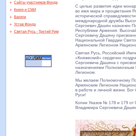
Сайты участников Фонда
С целью развития идеи монар
Книги и СМИ
во имя мира и процветания Р
исторической справедливости
Варяги
международной дружбы Высо
Устав Фонда
Сергоевич Дашян назначен П
Республике Армения. Высоча
Святая Русь - Третий Рим
Сергоевичу Дашяну присвоено
Национальной Гвардии Свято
Армянским Легионом Национа
Святая Русь, Российский Им
«Княжеский» сердечно поздр
Сергоевича Дашяна с присвое
назначениями Полномочным
Легионом.
Мы желаем Полномочному По
Армянским Легионом Национа
в работе и личной жизни. Бог
Руси!
Копии Указов № 178 и 179 от 
Владимира Сергоевича Дашян