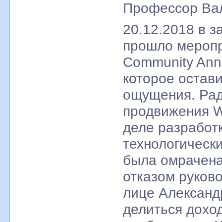
Профессор Вал
20.12.2018 в за
прошло мероп
Community Ann
которое остав
ощущения. Рад
продвижения W
деле разработ
технологическ
была омрачен
отказом руково
лице Александ
делиться дохо