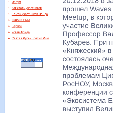
20.12.2018 в за
Форум
прошел Waves 
Как стать участником
Сайты участников Фонда
Meetup, в кото
Книги и СМИ
участие Велик
Варяги
Профессор Ва
Устав Фонда
Святая Русь - Третий Рим
Кубарев. При 
«Княжеский» в
состоялась оч
Международна
проблемам Ци
РосНОУ, Москв
конференции с
«Экосистема E
выступил Вели