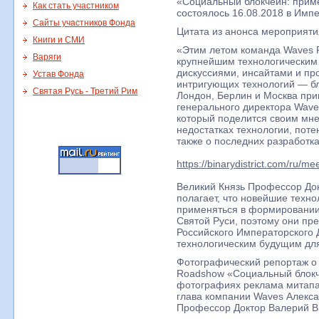
«Социальный блокчейн: прим
Как стать участником
состоялось 16.08.2018 в Импе
Сайты участников Фонда
Цитата из анонса мероприяти
Книги и СМИ
«Этим летом команда Waves P
Варяги
крупнейшим технологическим
дискуссиями, инсайтами и пр
Устав Фонда
интригующих технологий — бл
Святая Русь - Третий Рим
Лондон, Берлин и Москва при
генерального директора Wave
который поделится своим мн
недостатках технологии, пот
также о последних разработ
https://binarydistrict.com/ru/me
Великий Князь Профессор До
полагает, что новейшие техно
применяться в формировании 
Святой Руси, поэтому они пр
Российского Императорского
технологическим будущим для
Фотографический репортаж 
Roadshow «Социальный блокч
фотографиях реклама митапа,
глава компании Waves Алекса
Профессор Доктор Валерий Ви