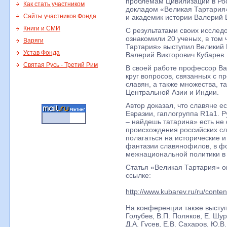
проблемам Цивилизации в Ро
Как стать участником
докладом «Великая Тартария
Сайты участников Фонда
и академик истории Валерий 
Книги и СМИ
С результатами своих исслед
ознакомили 20 ученых, в том
Варяги
Тартария» выступил Великий 
Устав Фонда
Валерий Викторович Кубарев.
Святая Русь - Третий Рим
В своей работе профессор В
круг вопросов, связанных с 
славян, а также множества, т
Центральной Азии и Индии.
Автор доказал, что славяне е
Евразии, гаплогруппа R1a1. Р
– найдешь татарина» есть не 
происхождения российских сл
полагаться на исторические и
фантазии славянофилов, в ф
межнациональной политики в 
Статья «Великая Тартария» о
ссылке:
http://www.kubarev.ru/ru/conte
На конференции также выступ
Голубев, В.П. Поляков, Е. Шу
Д.А. Гусев, Е.В. Сахаров, Ю.В