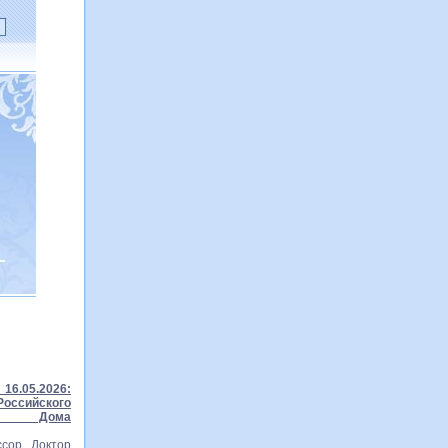
16.05.2026:
ссийского
го Дома
сор Доктор