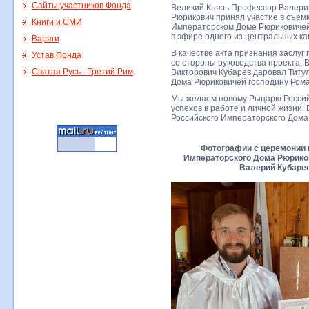
Сайты участников Фонда
Великий Князь Профессор Валери
Рюрикович принял участие в съемк
Книги и СМИ
Императорском Доме Рюриковичей
в эфире одного из центральных ка
Варяги
В качестве акта признания заслу
Устав Фонда
со стороны руководства проекта,
Святая Русь - Третий Рим
Викторович Кубарев даровал Титу
Дома Рюриковичей господину Рома
Мы желаем новому Рыцарю Россий
успехов в работе и личной жизни.
Российского Императорского Дома
Фотографии с церемонии 
Императорского Дома Рюрико
Валерий Кубарев