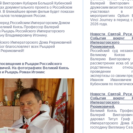
й Викторович Кубарев Большой Кубенский
Валерий Викторович
ах документального проекта о Российском
дружеским визитом посе
. В ближайшее время фильм будет показан
участвовал в со
налов телевидения России.
мероприятиях Optium E
Vinci Journey в период с
г перед Российским Императорским Домом
2026 года.
 Великий Князь Профессор Валерий
л Рыцарь Российского Императорского
Новости Святой Руси 
ну Владимировичу Игонину.
События вокруг Ро
ского Императорского Дома Рюриковичей
Императорско
 Бог благословляет всех Рыцарей
Рюриковичей.
 Рюриковичей!
Российский суд незако
Великому Князю П
Валерию Викторовичу 
рассмотрении иска об у
посвящения в Рыцари Российского
родственных отн
вичей. На фотографиях Великий Князь
проведении гене
 и Рыцарь Роман Игонин:
экспертизы со своим пр
Иваном Ивановиче
Кубенским по политичес
Новости Святой Руси 
События вокруг Ро
Императорско
Рюриковичей.
Великий Князь Профес
Валерий Викторови
даровал Титул Граф Р
Императорского Дома 
господину Виллиану Сез