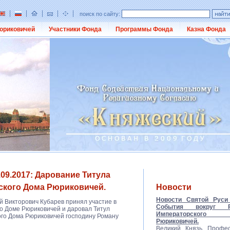
поиск по сайту:
юриковичей
Участники Фонда
Программы Фонда
Казна Фонда
09.2017: Дарование Титула
ского Дома Рюриковичей.
Новости
Новости Святой Руси 
 Викторович Кубарев принял участие в
События вокруг Ро
о Доме Рюриковичей и даровал Титул
Императорско
го Дома Рюриковичей господину Роману
Рюриковичей.
Великий Князь Профес