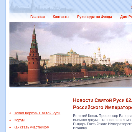
Главная
Контакты
Руководство Фонда
Дом Р
Новости Святой Руси 02.
Российского Император
Новая церковь Святой Руси
Великий Князь Профессор Валерий
съемках документального фильма 
Форум
Рыцарь Российского Императорско
Как стать участником
Игонину.