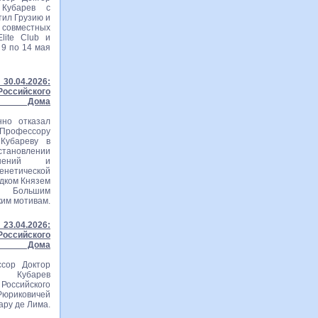
 Кубарев с
тил Грузию и
вместных
lite Club и
 9 по 14 мая
30.04.2026:
ссийского
го Дома
нно отказал
рофессору
Кубареву в
становлении
ошений и
тической
едком Князем
м Большим
ким мотивам.
23.04.2026:
ссийского
го Дома
сор Доктор
ч Кубарев
оссийского
Рюриковичей
ару де Лима.