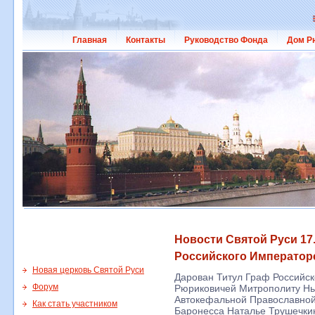
Главная
Контакты
Руководство Фонда
Дом Р
Новости Святой Руси 17.
Российского Император
Новая церковь Святой Руси
Дарован Титул Граф Российс
Форум
Рюриковичей Митрополиту Нь
Автокефальной Православной 
Как стать участником
Баронесса Наталье Трушечки