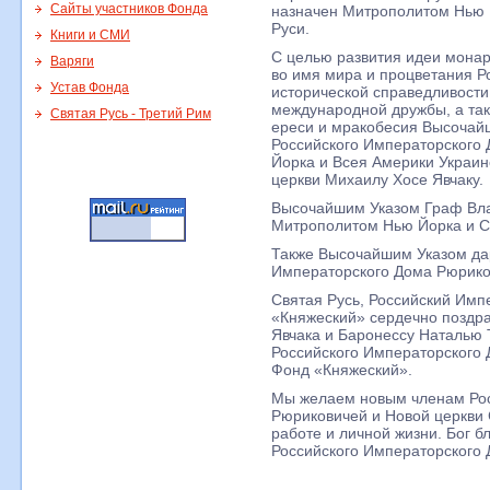
Сайты участников Фонда
назначен Митрополитом Нью 
Руси.
Книги и СМИ
С целью развития идеи монар
Варяги
во имя мира и процветания Р
Устав Фонда
исторической справедливости
международной дружбы, а та
Святая Русь - Третий Рим
ереси и мракобесия Высочай
Российского Императорского
Йорка и Всея Америки Украи
церкви Михаилу Хосе Явчаку.
Высочайшим Указом Граф Вла
Митрополитом Нью Йорка и С
Также Высочайшим Указом да
Императорского Дома Рюрико
Святая Русь, Российский Им
«Княжеский» сердечно поздр
Явчака и Баронессу Наталью 
Российского Императорского 
Фонд «Княжеский».
Мы желаем новым членам Рос
Рюриковичей и Новой церкви 
работе и личной жизни. Бог б
Российского Императорского