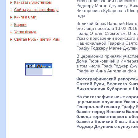
Указ о присвоении воинского
Как стать участником
Роджеру Магне Джупвику. Виз
Сайты участников Фонда
Викторовича Кубарева в Шве
года.
Книги и СМИ
Великий Князь Валерий Викт
Варяги
его лица посетили 13.02.201
Устав Фонда
Гранд Отеля, Стокгольм. В т
Указ о присвоении воинского
Святая Русь - Третий Рим
Национальной Гвардии Свято
Графу Роджеру Магне Джупви
В церемонии приняли участие
Дома Рюриковичей и Императ
в том числе Граф Роджер Джуп
Графиня Анна Ангелина фон 
Фотографический репортаж
Святой Руси, Великого Кня
Викторовича Кубарева в Шв
На фотографиях ниже аэро
церемония вручения Указа 
Генерал-лейтенанту Графу 
банкет перед Венским Бало
блюда торжественного обед
банкета Великий Князь Вал
Роджер Джупвик с супругой