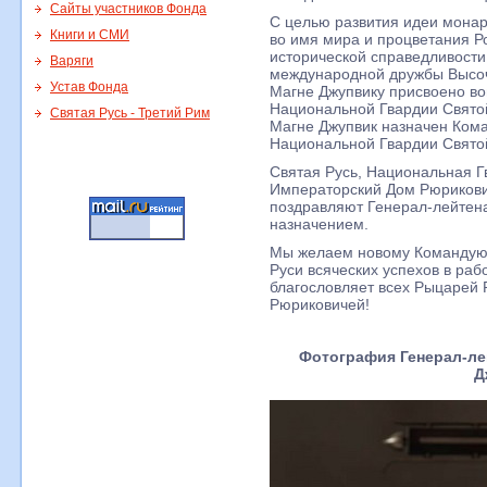
Сайты участников Фонда
С целью развития идеи монар
Книги и СМИ
во имя мира и процветания Р
исторической справедливости
Варяги
международной дружбы Высо
Устав Фонда
Магне Джупвику присвоено во
Национальной Гвардии Свято
Святая Русь - Третий Рим
Магне Джупвик назначен Ко
Национальной Гвардии Свято
Святая Русь, Национальная Г
Императорский Дом Рюрикови
поздравляют Генерал-лейтен
назначением.
Мы желаем новому Командую
Руси всяческих успехов в раб
благословляет всех Рыцарей 
Рюриковичей!
Фотография Генерал-ле
Д