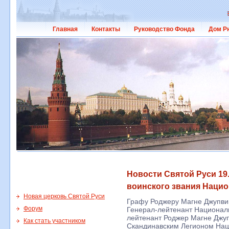
Главная
Контакты
Руководство Фонда
Дом Р
Новости Святой Руси 19
воинского звания Нацио
Новая церковь Святой Руси
Графу Роджеру Магне Джупвик
Форум
Генерал-лейтенант Националь
лейтенант Роджер Магне Джу
Как стать участником
Скандинавским Легионом Нац