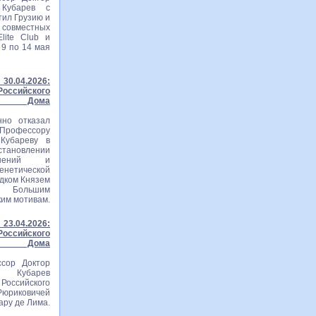
 Кубарев с
тил Грузию и
вместных
lite Club и
 9 по 14 мая
30.04.2026:
ссийского
го Дома
нно отказал
рофессору
Кубареву в
становлении
ошений и
тической
едком Князем
м Большим
ким мотивам.
23.04.2026:
ссийского
го Дома
сор Доктор
ч Кубарев
оссийского
Рюриковичей
ару де Лима.