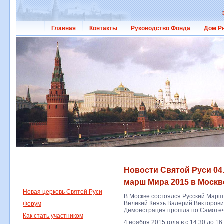
Главная
Контакты
Руководство Фонда
Дом Р
Новости Святой Руси 04.
марш Мира 2015 в Москв
Новая церковь Святой Руси
В Москве состоялся Русский Марш
Великий Князь Валерий Викторови
Форум
Демонстрация прошла по Самотеч
Как стать участником
4 ноября 2015 года в с 14:30 до 