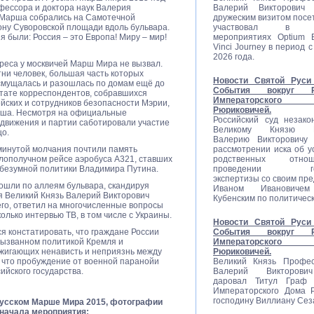
фессора и доктора наук Валерия
Валерий Викторович
 Марша собрались на Самотечной
дружеским визитом посе
ону Суворовской площади вдоль бульвара.
участвовал в со
 были: Россия – это Европа! Миру – мир!
мероприятиях Optium E
Vinci Journey в период с
2026 года.
ереса у москвичей Марш Мира не вызвал.
ни человек, большая часть которых
Новости Святой Руси 
асмущалась и разошлась по домам ещё до
События вокруг Ро
тате корреспондентов, собравшихся
Императорско
йских и сотрудников безопасности Мэрии,
Рюриковичей.
арша. Несмотря на официальные
Российский суд незако
движения и партии саботировали участие
Великому Князю П
цо.
Валерию Викторовичу 
минутой молчания почтили память
рассмотрении иска об у
злополучном рейсе аэробуса А321, ставших
родственных отн
 безумной политики Владимира Путина.
проведении гене
экспертизы со своим пр
ошли по аллеям бульвара, скандируя
Иваном Ивановиче
я Великий Князь Валерий Викторович
Кубенским по политичес
его, ответил на многочисленные вопросы
олько интервью ТВ, в том числе с Украины.
Новости Святой Руси 
я констатировать, что граждане России
События вокруг Ро
 вызванном политикой Кремля и
Императорско
жигающих ненависть и неприязнь между
Рюриковичей.
 что пробуждение от военной паранойи
Великий Князь Профес
ийского государства.
Валерий Викторови
даровал Титул Граф Р
Императорского Дома 
господину Виллиану Сез
усском Марше Мира 2015, фотографии
начала мероприятия: