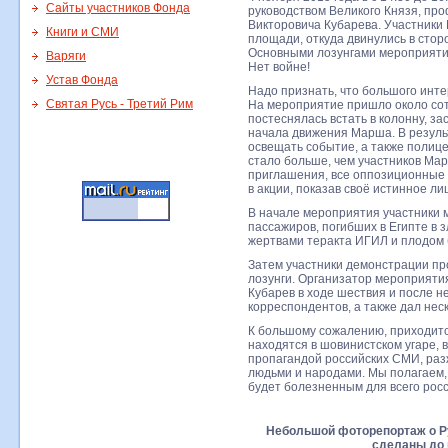
Сайты участников Фонда
руководством Великого Князя, про
Викторовича Кубарева. Участники
Книги и СМИ
площади, откуда двинулись в стор
Основными лозунгами мероприятия
Варяги
Нет войне!
Устав Фонда
Надо признать, что большого инт
Святая Русь - Третий Рим
На мероприятие пришло около сот
постеснялась встать в колонну, з
начала движения Марша. В резуль
освещать событие, а также полице
стало больше, чем участников М
приглашения, все оппозиционные 
в акции, показав своё истинное ли
В начале мероприятия участники 
пассажиров, погибших в Египте в 
жертвами теракта ИГИЛ и плодом
Затем участники демонстрации пр
лозунги. Организатор мероприяти
Кубарев в ходе шествия и после н
корреспондентов, а также дал неск
К большому сожалению, приходитс
находятся в шовинистском угаре,
пропагандой российских СМИ, раз
людьми и народами. Мы полагаем,
будет болезненным для всего росс
Небольшой фоторепортаж о Р
сделаны до 