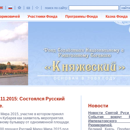
поиск по сайту:
юриковичей
Участники Фонда
Программы Фонда
Казна Фонда
11.2015: Состоялся Русский
е.
Новости
Новости Святой Руси 
 Мира 2015, участие в котором принял
События вокруг Ро
ч Кубарев как заявитель мероприятия.
Императорско
ному бульвару от одноименной площади.
Рюриковичей.
16:00 прошел Русский Марш Мира 2015 под
Великий Князь Профес