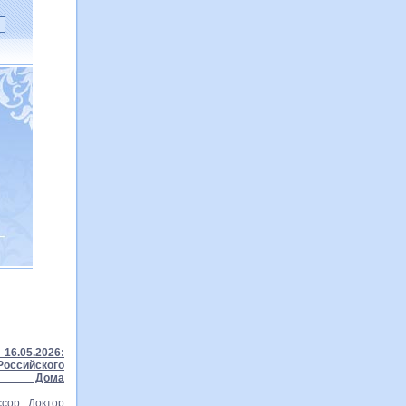
16.05.2026:
ссийского
го Дома
сор Доктор