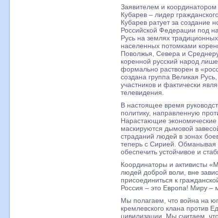
Заявителем и координатором
Кубарев – лидер гражданског
Кубарев ратует за создание 
Российской Федерации под на
Русь на землях традиционных
населенных потомками корен
Поволжья, Севера и Среднеру
коренной русский народ лише
формально растворен в «рос
создана группа Великая Русь
участников и фактически явл
телевидения.
В настоящее время руководст
политику, направленную прот
Нарастающие экономические
маскируются дымовой завесой
страданий людей в зонах боев
теперь с Сирией. Обманывая
обеспечить устойчивое и стаб
Координаторы и активисты «
людей доброй воли, вне завис
присоединиться к гражданской
Россия – это Европа! Миру – 
Мы полагаем, что война на юг
кремлевского клана против Е
цивилизации. Мы считаем, что