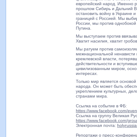
европейский народ. Именно р
прошлом Сибирь и Дальний Во
остановить войну в Украине и
границей с Россией. Мы выби
России, мы против однобокой
Путина.
Мы выступаем против ввязыва
Хватит насилия, хватит гробов
Мы ратуем против самоизоляц
межнациональной ненависти 
кремлевской власти, потеряв
действительности и вступивш
цивилизованным миром, осно
интересах.
Только мир является основой
народа. Он может быть обесп
укреплением культурных, дел
странами мира.
Ссылка на событие в ФБ:
https://www.facebook.com/eve
Ссылка на группу Великая Рус
https://www.facebook.com/grou
Электронная почта:
holyrussia
Репортажи о пресс-конференц