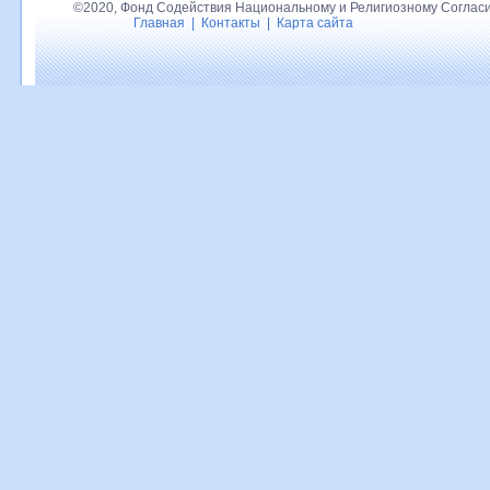
©2020, Фонд Содействия Национальному и Религиозному Согласи
Главная
|
Контакты
|
Карта сайта