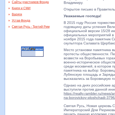
Сайты участников Фонда
Владимиру.
Книги и СМИ
Открытое письмо в Правител
Варяги
Уважаемые господа!
Устав Фонда
В 2015 году Россия торжеств
годовщину даты успения Вели
Святая Русь - Третий Рим
официальной версии 15/28 ию
официальных мероприятий в 
ноября 2015 года памятник С
скульптора Салавата Щербако
Место установки памятника в
протесты общественности. П
возвести на Воробьевых гора
военно-историческое обществ
среди москвичей, в котором 
памятника на выбор: Борови
Лубянскую площадь и Зарядь
высказались за Боровицкую п
Однако на днях российские а
выступили против данной ини
https://realty.rambler.ru/news/a
na-borovickoy-ploshchadi-3796
Святая Русь, Новая церковь С
Императорский Дом Рюрикови
решить данную коллизию сл