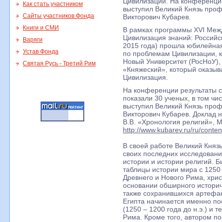
Цивилизации. На конференци
Как стать участником
выступил Великий Князь проф
Сайты участников Фонда
Викторович Кубарев.
Книги и СМИ
В рамках программы XVI Меж
Цивилизация знаний: Российс
Варяги
2015 года) прошла юбилейн
Устав Фонда
по проблемам Цивилизации, к
Новый Университет (РосНоУ),
Святая Русь - Третий Рим
«Княжеский», который оказыв
Цивилизация.
На конференции результаты с
показали 30 ученых, в том чи
выступил Великий Князь проф
Викторович Кубарев. Доклад 
В.В. «Хронология религий», М
http://www.kubarev.ru/ru/conte
В своей работе Великий Княз
своих последних исследовани
истории и истории религий. 
таблицы истории мира с 1250 
Древнего и Нового Рима, хрис
основании обширного историч
также сохранившихся артефак
Египта начинается именно по
(1250 – 1200 года до н.э.) и 
Рима. Кроме того, автором по