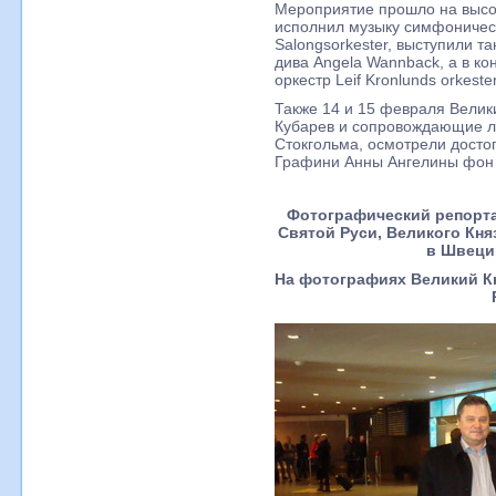
Мероприятие прошло на высо
исполнил музыку симфоническ
Salongsorkester, выступили т
дива Angela Wannback, а в к
оркестр Leif Kronlunds orkester
Также 14 и 15 февраля Велик
Кубарев и сопровождающие л
Стокгольма, осмотрели досто
Графини Анны Ангелины фон 
Фотографический репорта
Святой Руси, Великого Кн
в Швецию
На фотографиях Великий К