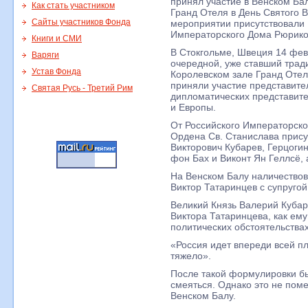
принял участие в Венском Ба
Как стать участником
Гранд Отеля в День Святого В
Сайты участников Фонда
мероприятии присутствовали
Императорского Дома Рюрико
Книги и СМИ
В Стокгольме, Швеция 14 фев
Варяги
очередной, уже ставший трад
Устав Фонда
Королевском зале Гранд Отел
приняли участие представите
Святая Русь - Третий Рим
дипломатических представит
и Европы.
От Российского Императорск
Ордена Св. Станислава прису
Викторович Кубарев, Герцоги
фон Бах и Виконт Ян Геллсё, 
На Венском Балу наличество
Виктор Татаринцев с супругой
Великий Князь Валерий Кубар
Виктора Татаринцева, как ем
политических обстоятельствах
«Россия идет впереди всей пл
тяжело».
После такой формулировки был
смеяться. Однако это не пом
Венском Балу.