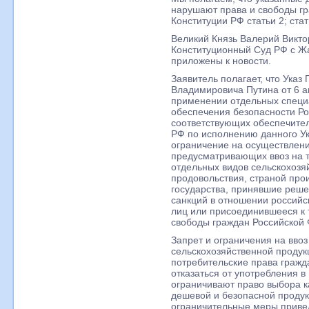
нарушают права и свободы г
Конституции РФ статьи 2; стать
Великий Князь Валерий Викто
Конституционный Суд РФ с Жа
приложены к новости.
Заявитель полагает, что Ука
Владимировича Путина от 6 а
применении отдельных специ
обеспечения безопасности Ро
соответствующих обеспечите
РФ по исполнению данного Ук
ограничение на осуществлен
предусматривающих ввоз на 
отдельных видов сельскохозя
продовольствия, страной про
государства, принявшие реше
санкций в отношении российс
лиц или присоединившееся к 
свободы граждан Российской
Запрет и ограничения на вво
сельскохозяйственной продук
потребительские права гражд
отказаться от употребления 
ограничивают право выбора к
дешевой и безопасной продук
ограничительные меры приве