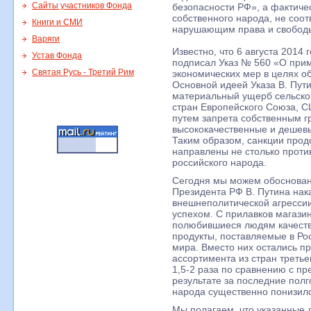
Сайты участников Фонда
безопасности РФ», а фактиче
собственного народа, не соо
Книги и СМИ
нарушающим права и свободы
Варяги
Известно, что 6 августа 2014
Устав Фонда
подписал Указ № 560 «О при
Святая Русь - Третий Рим
экономических мер в целях о
Основной идеей Указа В. Пут
материальный ущерб сельско
стран Европейского Союза, С
путем запрета собственным г
высококачественные и дешевы
Таким образом, санкции прод
направлены не столько против
российского народа.
Сегодня мы можем обоснованн
Президента РФ В. Путина нака
внешнеполитической агресси
успехом. С прилавков магазин
полюбившиеся людям качеств
продукты, поставляемые в Ро
мира. Вместо них остались п
ассортимента из стран третье
1,5-2 раза по сравнению с п
результате за последние полг
народа существенно понизил
Мы полагаем, что указанные 