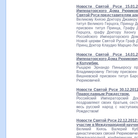
Новости Святой Руси 15.01.
Императорского Дома Рюриков
Святой Руси представителям ари
Великому Князю Доктору Джаверу
титул Великого Герцога, Принцу 
присвоен титул Принца, Графу 
Герцога, графу Доктору Хеонгу
Российского Императорского До
Новой церкви Святой Руси Граф Д
Принц Доктор Клаудио Марцио Люц
Новости Святой Руси 14.01.
Императорского Дома Рюрикович
и Колумбии.
Рыцарю Эрнандо Пиньеросу пр
Владимировичу Пятову присвоен
Вишневской присвоен титул Бар
Рюриковичей.
Новости Святой Руси 30.12.20
Православным Рождеством.
Российский Императорский Д
поздравляют своих братьев, сесте
весь русский народ с наступа
Рождеством!
Новости Святой Руси 22.12.2012
участие в Международной научн
Великий Князь Валерий Куб
династических связей Рюриковичей
Международной конференции по 