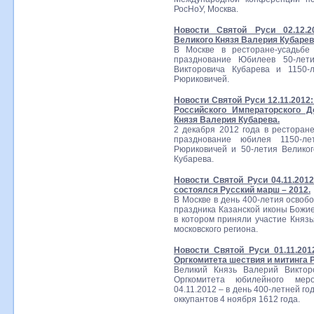
РосНоУ, Москва.
Новости Святой Руси 02.12.2
Великого Князя Валерия Кубарев
В Москве в ресторане-усадьбе
празднование Юбилеев 50-лет
Викторовича Кубарева и 1150-
Рюриковичей.
Новости Святой Руси 12.11.2012
Российского Императорского Д
Князя Валерия Кубарева.
2 декабря 2012 года в ресторан
празднование юбилея 1150-ле
Рюриковичей и 50-летия Велико
Кубарева.
Новости Святой Руси 04.11.201
состоялся Русский марш – 2012.
В Москве в день 400-летия освоб
праздника Казанской иконы Божие
в котором приняли участие Князь
московского региона.
Новости Святой Руси 01.11.20
Оргкомитета шествия и митинга Р
Великий Князь Валерий Виктор
Оргкомитета юбилейного мер
04.11.2012 – в день 400-летней г
оккупантов 4 ноября 1612 года.