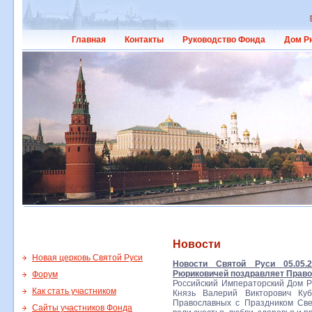
Главная
Контакты
Руководство Фонда
Дом Р
Новости
Новая церковь Святой Руси
Новости Святой Руси 05.05.
Рюриковичей поздравляет Право
Форум
Российский Императорский Дом Р
Как стать участником
Князь Валерий Викторович Ку
Православных с Праздником Св
Сайты участников Фонда