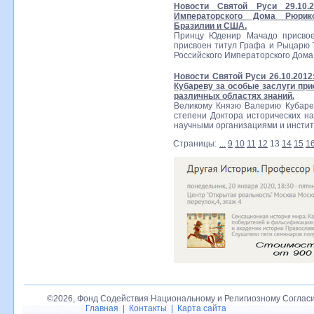
Новости Святой Руси 29.10.
Императорского Дома Рюрико
Бразилии и США.
Принцу Юденир Мачадо присвое
присвоен титул Графа и Рыцарю 
Российского Императорского Дома
Новости Святой Руси 26.10.201
Кубареву за особые заслуги пр
различных областях знаний.
Великому Князю Валерию Кубаре
степени Доктора исторических нау
научными организациями и инстит
Страницы:
...
9
10
11
12
13
14
15
1
©2026, Фонд Содействия Национальному и Религиозному Согласи
Главная
|
Контакты
|
Карта сайта