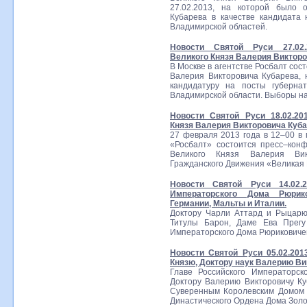
27.02.2013, на которой было 
Кубарева в качестве кандидата 
Владимирской областей.
Новости Святой Руси 27.02.
Великого Князя Валерия Викторо
В Москве в агентстве Росбалт сос
Валерия Викторовича Кубарева, 
кандидатуру на посты губерна
Владимирской области. Выборы на
Новости Святой Руси 18.02.20
Князя Валерия Викторовича Куба
27 февраля 2013 года в 12–00 в
«Росбалт» состоится пресс–кон
Великого Князя Валерия Вик
Гражданского Движения «Великая 
Новости Святой Руси 14.02.
Императорского Дома Рюрико
Германии, Мальты и Италии.
Доктору Чарли Аттард и Рыцар
Титулы Барон, Даме Ева Прегу
Императорского Дома Рюриковиче
Новости Святой Руси 05.02.20
Князю, Доктору наук Валерию Ви
Главе Российского Императорск
Доктору Валерию Викторовичу Ку
Суверенным Королевским Домом
Династического Ордена Дома Зол