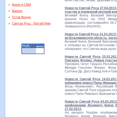
воли счастья, любви, здоровья и п
Книги и СМИ
Новости Святой Руси 27.04.2013
Варяги
участие в очередной научной ко
Великий Князь Валерий Виктор
Устав Фонда
кузенов Руси» на XXVI Межд
Цивилизации, состоявшейся 26-2
Святая Русь - Третий Рим
Университете (РосНОУ).
Новости Святой Руси 31.03.2013
во Владимирскую область, посе
Великий Князь Валерий Викторов
и побывал на Святом Источнике Я
обнаружил, что Святая вода ушла 
Новости Святой Руси 25.03.20
Гонсалес Флорес. Новые участн
Присвоен титул Герцога Российск
Фредди Гонсалес Флорес. Фонд
Султана Др. Дату Камад Али и Гр
Новости Святой Руси 14.03.20
избранием нового Папы Франциск
Фонд «Княжеский», Российский 
церковь Святой Руси сердечно по
нового Папы Римского Франциска I
Новости Святой Руси 03.03.201
конференции Великого Князя В
27.02.2013.
На ресурсе Youtube опубликов
Великого Князя Валерия Викто