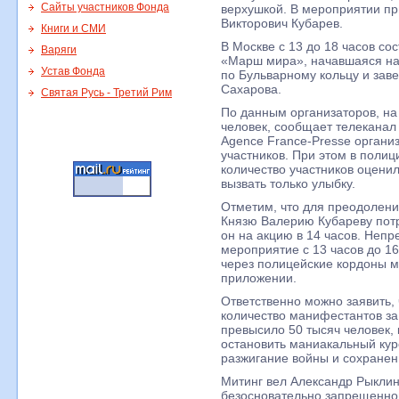
Сайты участников Фонда
верхушкой. В мероприятии пр
Викторович Кубарев.
Книги и СМИ
В Москве с 13 до 18 часов с
Варяги
«Марш мира», начавшаяся н
Устав Фонда
по Бульварному кольцу и зав
Сахарова.
Святая Русь - Третий Рим
По данным организаторов, на
человек, сообщает телеканал 
Agence France-Presse органи
участников. При этом в поли
количество участников оценил
вызвать только улыбку.
Отметим, что для преодолени
Князю Валерию Кубареву потр
он на акцию в 14 часов. Неп
мероприятие с 13 часов до 1
через полицейские кордоны м
приложении.
Ответственно можно заявить,
количество манифестантов за
превысило 50 тысяч человек,
остановить маниакальный курс
разжигание войны и сохранен
Митинг вел Александр Рыклин
безосновательно запрещенног